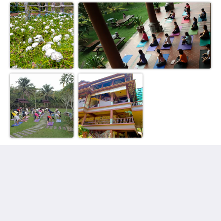
景德别墅
PT 21564, Batu 7, Jalan Kuala Lumpur Lama
Bentong Pahang Bentong Pahang 28750
Malaysia
+60378906071